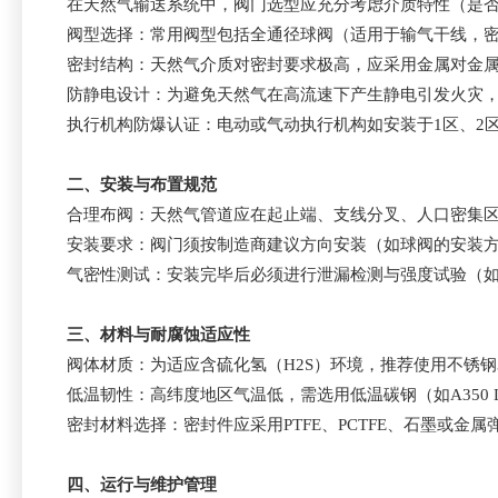
在天然气输送系统中，阀门选型应充分考虑介质特性（是否
阀型选择：常用阀型包括全通径球阀（适用于输气干线，
密封结构：天然气介质对密封要求极高，应采用金属对金属密封
防静电设计：为避免天然气在高流速下产生静电引发火灾
执行机构防爆认证：电动或气动执行机构如安装于1区、2区等
二、安装与布置规范
合理布阀：天然气管道应在起止端、支线分叉、人口密集区
安装要求：阀门须按制造商建议方向安装（如球阀的安装
气密性测试：安装完毕后必须进行泄漏检测与强度试验（如A
三、材料与耐腐蚀适应性
阀体材质：为适应含硫化氢（H2S）环境，推荐使用不锈钢31
低温韧性：高纬度地区气温低，需选用低温碳钢（如A350
密封材料选择：密封件应采用PTFE、PCTFE、石墨或金
四、运行与维护管理