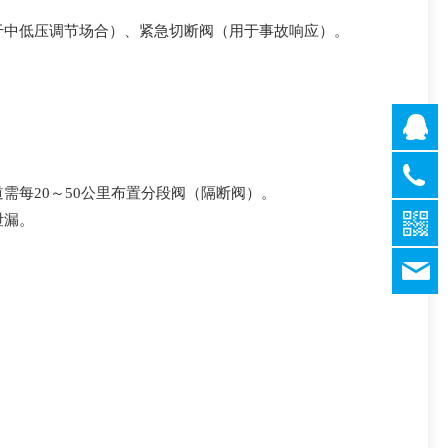
于中低压调节场合）、紧急切断阀（用于事故响应）。
。
QQ客
QQ客
QQ客
每20～50公里布置分段阀（隔断阀）。
021-
QQ客
638317
泄漏。
QQ客
021-
632478
1437