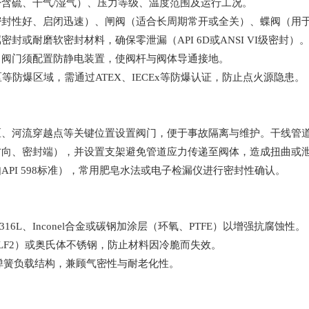
含硫、干气/湿气）、压力等级、温度范围及运行工况。
密封性好、启闭迅速）、闸阀（适合长周期常开或全关）、蝶阀（用
或耐磨软密封材料，确保零泄漏（API 6D或ANSI VI级密封）
，阀门须配置防静电装置，使阀杆与阀体导通接地。
防爆区域，需通过ATEX、IECEx等防爆认证，防止点火源隐患。
、河流穿越点等关键位置设置阀门，便于事故隔离与维护。干线管道需
方向、密封端），并设置支架避免管道应力传递至阀体，造成扭曲或
PI 598标准），常用肥皂水法或电子检漏仪进行密封性确认。
6L、Inconel合金或碳钢加涂层（环氧、PTFE）以增强抗腐蚀性。
 LF2）或奥氏体不锈钢，防止材料因冷脆而失效。
属弹簧负载结构，兼顾气密性与耐老化性。