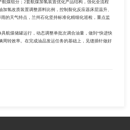
产航煤组分；2套航煤加氢装置优化产品结构，强化全流程
柴油加氢改质装置调整原料比例，控制裂化反应器床层温升、
降雨的天气特点，兰州石化坚持标准化精细化巡检，重点监
4具航煤储罐运行，动态调整单批次调合油量，做到“快进快
车辆周转效率。在完成油品发运任务的基础上，见缝插针做好