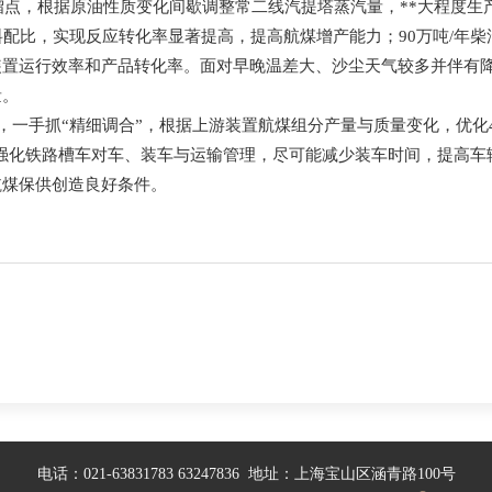
点，根据原油性质变化间歇调整常二线汽提塔蒸汽量，**大程度生
料配比，实现反应转化率显著提高，提高航煤增产能力；90万吨/年
装置运行效率和产品转化率。面对早晚温差大、沙尘天气较多并伴有
量。
，一手抓“精细调合”，根据上游装置航煤组分产量与质量变化，优化
，强化铁路槽车对车、装车与运输管理，尽可能减少装车时间，提高
航煤保供创造良好条件。
电话：021-63831783 63247836 地址：上海宝山区涵青路100号