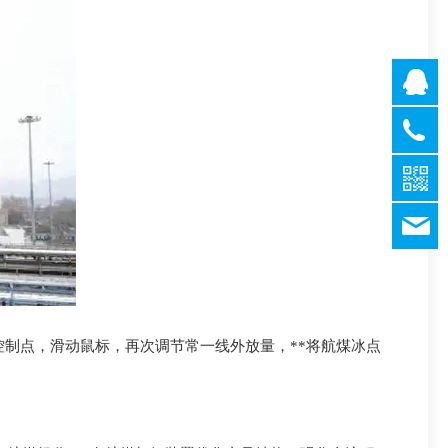
QQ客
QQ客
QQ客
021-
QQ客
638317
QQ客
021-
632478
1437
控制点，滑动鼠标，再次调节常一线外放量，**将航煤冰点