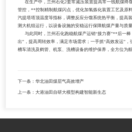
在生产中，兰州石化2套常减压装置提高常一线航煤终馏
管控，**控制精制航煤闪点，优化加氢炼化装置工艺及原
汽提塔塔顶温度等指标，调整反应分馏系统热平衡，提高
测大机组运行，以设备设施的安稳运行保障航煤产量与质
与此同时，兰州石化跑稳航煤产运销“接力赛”**后一棒
出”，提高周转效率，满足市场需求；一手抓“高效发运”
槽车清洗及鹤管、机泵、洗槽设备的维护保养，全方位为
下一条：
华北油田煤层气高效增产
上一条：
大港油田自研大模型构建智能新生态