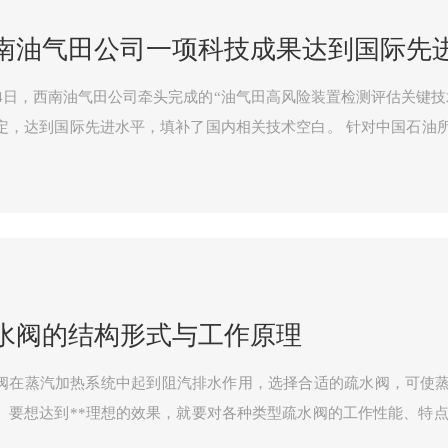
南油气田公司一项科技成果达到国际先
24日，西南油气田公司牵头完成的“油气田高风险装置检测评估关键技
达到国际先进水平，填补了国内相关技术空白。 针对中国石油所辖的高风险设备设施安全
存在油气高风险处理装置承压静设备无针对性检测评价技术体系、高
水阀的结构形式与工作原理
阀在蒸汽加热系统中起到阻汽排水作用，选择合适的疏水阀，可使蒸
。要想达到**理想的效果，就要对各种类型疏水阀的工作性能、特点进行
种很多，各有不同的性能。选用疏水阀时，首先应选其特性能满足蒸汽