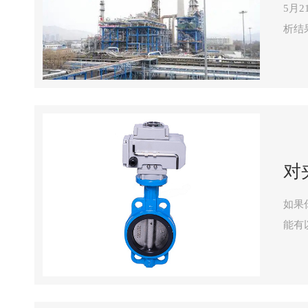
5月
析结
对
如果
能有
式电