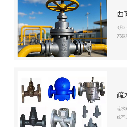
西
3月
家鉴定，
管理
疏
疏水
效率
的品