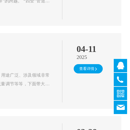
“四全”管道焊
样性上…
04-11
2025
QQ客
查看详情
QQ客
QQ客
流量调节等等，下面带大家
021-
QQ客
638317
的密封性 密封性是否优…
QQ客
021-
632478
1437