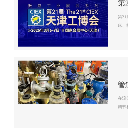
第
第2
床、
会展
管
在流
调节