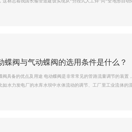
这标志着我国长输管道建设实现从“分段式人工焊”向“全地形自动焊”的跨越。 
测机器人装备系统突破了自动焊在管径适应性、地形复杂性和焊口多
动蝶阀与气动蝶阀的选用条件是什么？
点及用途 电动蝶阀是非常常见的管路流量调节的装置，用途广泛、涉及领域非常
比如水力发电厂的水库水坝中水体流动的调节、工厂里工业流体的
具体了解电动蝶阀的特性优点和使用用途。 一、良好