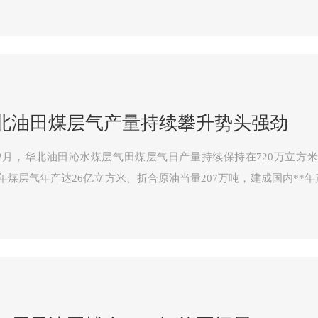
北油田煤层气产量持续攀升势头强劲
2月，华北油田沁水煤层气田煤层气日产量持续保持在720万立方
24年煤层气年产达26亿立方米、折合原油当量207万吨，建成国内**