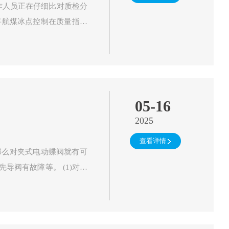
操作人员正在仔细比对质检分
将航煤冰点控制在质量指标
，全面落实“减柴增航”…
05-16
2025
查看详情
那么对夹式电动蝶阀就有可
故障等。 (1)对夹
损坏、油污或杂…