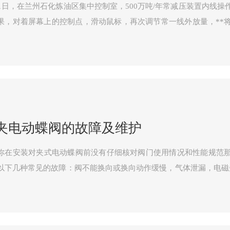
21日，在兰州石化炼油区集中控制室，500万吨/年常减压装置内线
果，对着屏幕上的控制点，滑动鼠标，再次调节常一线外放量，**
上线，确保航煤收率**大化。 今年以来，兰州石化以市场为导向
夹电动蝶阀的故障及维护
你在安装对夹式电动蝶阀前没有仔细核对阀门使用情况和性能规范
以下几种常见的故障：阀不能换向或换向动作缓慢，气体泄漏，电磁先导阀有
动蝶阀不能换向或换向动作缓慢，一般是因润滑不良、弹簧被卡住或