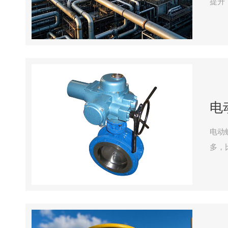
提升，
接检
电
电动蝶阀具备的优
多，