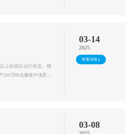
03-14
2025
查看详情
米以上的高位运行状态。继
年产200万吨当量级中浅层煤
层气田后，今年沁水煤层气田年产有望再创新高，为华北地区天然气稳定供应提供了有力支撑。 …
03-08
2025